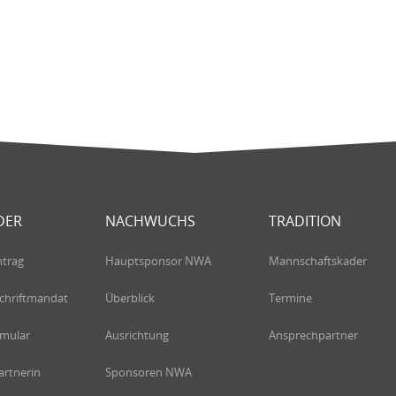
DER
NACHWUCHS
TRADITION
ntrag
Hauptsponsor NWA
Mannschaftskader
chriftmandat
Überblick
Termine
rmular
Ausrichtung
Ansprechpartner
rtnerin
Sponsoren NWA