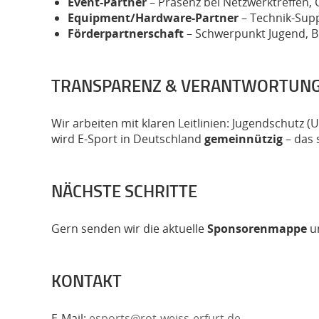
Event-Partner
– Präsenz bei Netzwerktreffen,
Equipment/Hardware-Partner
– Technik-Supp
Förderpartnerschaft
– Schwerpunkt Jugend, B
TRANSPARENZ & VERANTWORTUN
Wir arbeiten mit klaren Leitlinien: Jugendschutz
wird E-Sport in Deutschland
gemeinnützig
– das 
NÄCHSTE SCHRITTE
Gern senden wir die aktuelle
Sponsorenmappe
un
KONTAKT
E-Mail:
esports@rot-weiss-erfurt.de