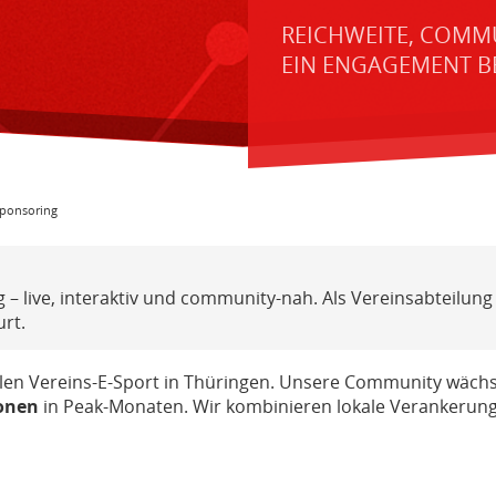
REICHWEITE, COMMU
EIN ENGAGEMENT BEI
Sponsoring
 – live, interaktiv und community-nah. Als Vereinsabteilun
rt.
llen Vereins-E-Sport in Thüringen. Unsere Community wächst
ionen
in Peak-Monaten. Wir kombinieren lokale Verankerung mi