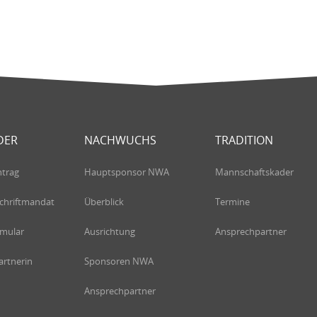
DER
NACHWUCHS
TRADITION
ntrag
Hauptsponsor NWA
Mannschaftskader
chriftmandat
Überblick
Termine
rmular
Ausrichtung
Ansprechpartner
rtnerin
Sponsoren NWA
Ansprechpartner