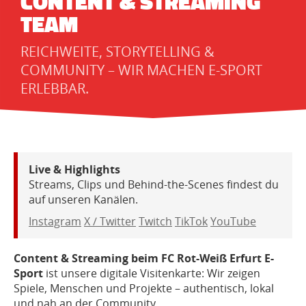
CONTENT & STREAMING
TEAM
REICHWEITE, STORYTELLING &
COMMUNITY – WIR MACHEN E-SPORT
ERLEBBAR.
Live & Highlights
Streams, Clips und Behind-the-Scenes findest du
auf unseren Kanälen.
Instagram
X / Twitter
Twitch
TikTok
YouTube
Content & Streaming beim FC Rot-Weiß Erfurt E-
Sport
ist unsere digitale Visitenkarte: Wir zeigen
Spiele, Menschen und Projekte – authentisch, lokal
und nah an der Community.