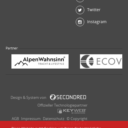
Twitter
Instagram
Partner
Design & System von
Offizieller Technologiepartner
AGB
Impressum
Datenschutz
© Copyright
2026 Rot-Weiß Erfurt e.V.