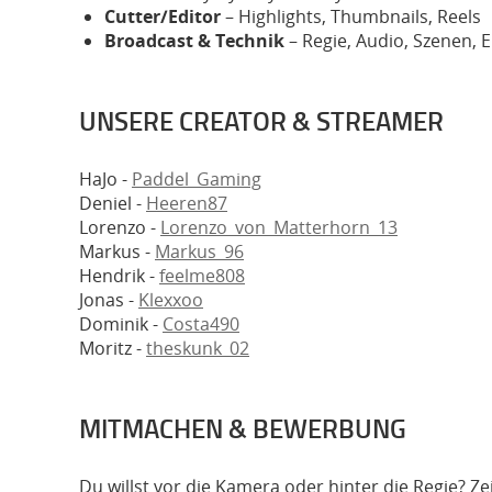
Cutter/Editor
– Highlights, Thumbnails, Reels
Broadcast & Technik
– Regie, Audio, Szenen, E
UNSERE CREATOR & STREAMER
HaJo -
Paddel_Gaming
Deniel -
Heeren87
Lorenzo -
Lorenzo_von_Matterhorn_13
Markus -
Markus_96
Hendrik -
feelme808
Jonas -
Klexxoo
Dominik -
Costa490
Moritz -
theskunk_02
MITMACHEN & BEWERBUNG
Du willst vor die Kamera oder hinter die Regie? Z