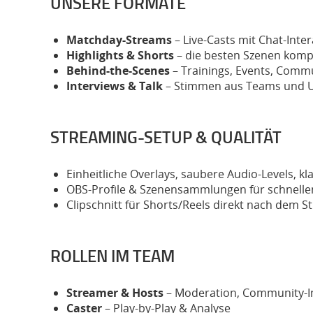
UNSERE FORMATE
Matchday-Streams
– Live-Casts mit Chat-Inte
Highlights & Shorts
– die besten Szenen komp
Behind-the-Scenes
– Trainings, Events, Comm
Interviews & Talk
– Stimmen aus Teams und 
STREAMING-SETUP & QUALITÄT
Einheitliche Overlays, saubere Audio-Levels, kl
OBS-Profile & Szenensammlungen für schnellen
Clipschnitt für Shorts/Reels direkt nach dem 
ROLLEN IM TEAM
Streamer & Hosts
– Moderation, Community-I
Caster
– Play-by-Play & Analyse