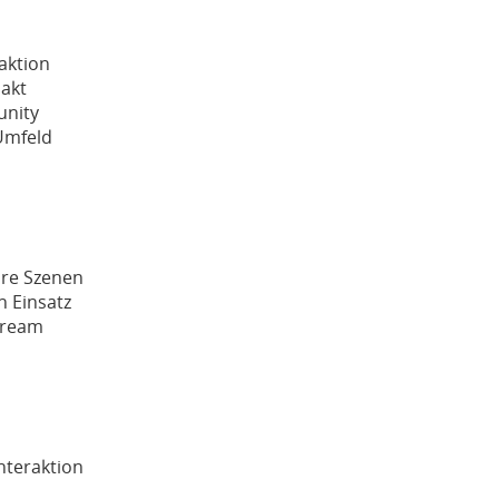
raktion
akt
unity
Umfeld
are Szenen
 Einsatz
Stream
nteraktion