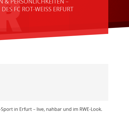
N & PERSÖNLICHKEITEN –
ES FC ROT-WEISS ERFURT E
port in Erfurt – live, nahbar und im RWE-Look.