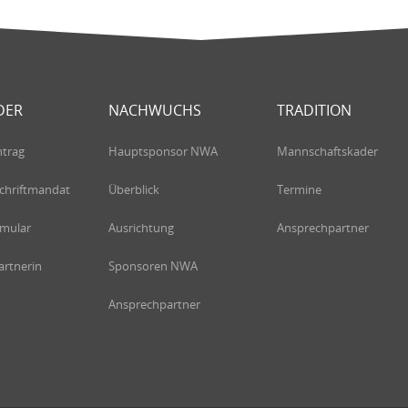
DER
NACHWUCHS
TRADITION
ntrag
Hauptsponsor NWA
Mannschaftskader
chriftmandat
Überblick
Termine
rmular
Ausrichtung
Ansprechpartner
rtnerin
Sponsoren NWA
Ansprechpartner