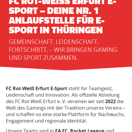
FC ROT-WEISS ERFURT E-S
PORT – DEINE NR. 1 A
NLAUFSTELLE FÜR E-S
PORT IN THÜRINGEN
GEMEINSCHAFT. LEIDENSCHAFT.
FORTSCHRITT. – WIR BRINGEN GAMING
UND SPORT ZUSAMMEN.
FC Rot-Weiß Erfurt E-Sport
steht für Teamgeist,
Leidenschaft und Innovation. Als offizielle Abteilung
des FC Rot-Weiß Erfurt e. V. vereinen wir seit
2022
die
Welt des Gamings mit der Tradition unseres Vereins –
und schaffen so eine starke Plattform für Nachwuchs,
Engagement und regionale Identität.
Unsere Teams sind in
EA FC
,
Rocket League
und