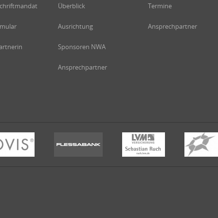
chriftmandat
Überblick
Termine
rmular
Ausrichtung
Ansprechpartner
rtnerin
Sponsoren NWA
Ansprechpartner