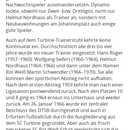
Nachwuchsspieler auseinandersetzen. Dynamo
lockte, obwohl nur Zweit- bzw. Drittligist, nicht nur
Helmut Nordhaus als Trainer an, sondern mit
Neubauwohnungen am Johannesplatz auch einige
gute Spieler.
Auch auf dem Turbine-Trainerstuhl kehrte keine
Kontinuität ein. Durchschnittlich alle drei bis vier
Jahre wurde ein neuer Trainer eingesetzt: Hans Rüger
(1957–1960), Wolfgang Seifert (1960–1964), Helmut
Nordhaus (1964–1966) und dann unter dem Namen
Rot-Weiß Martin Schwendler (1966–1970). Sie alle
konnten den sportlichen Abstieg nicht aufhalten.
Nach dem ersten Abstieg 1959 kehrte man nach einer
Ligasaison postwendend zurück. Nach den Plätzen 10
und 8 ging es 1964 erneut ins Unterhaus und wieder
zurück. Am 26. Januar 1966 wurde ein zentraler
Beschluss des DTSB durchgesetzt und auch in
Erfurtein Fußballclub durch die Ausgliederung aus
dem SC Turbine gegründet. Aber auch als frisch
gebackener FC Rot-Weiß Erfurt wiederholte sich das