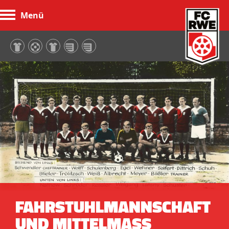
Menü
FC Rot-Weiß Erfurt
FAHRSTUHLMANNSCHAFT
UND MITTELMASS