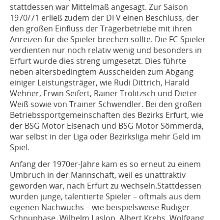
stattdessen war Mittelmaß angesagt. Zur Saison
1970/71 erließ zudem der DFV einen Beschluss, der
den großen Einfluss der Trägerbetriebe mit ihren
Anreizen für die Spieler brechen sollte. Die FC-Spieler
verdienten nur noch relativ wenig und besonders in
Erfurt wurde dies streng umgesetzt. Dies führte
neben altersbedingtem Ausscheiden zum Abgang
einiger Leistungsträger, wie Rudi Dittrich, Harald
Wehner, Erwin Seifert, Rainer Trölitzsch und Dieter
Weiß sowie von Trainer Schwendler. Bei den großen
Betriebssportgemeinschaften des Bezirks Erfurt, wie
der BSG Motor Eisenach und BSG Motor Sömmerda,
war selbst in der Liga oder Bezirksliga mehr Geld im
Spiel.
Anfang der 1970er-Jahre kam es so erneut zu einem
Umbruch in der Mannschaft, weil es unattraktiv
geworden war, nach Erfurt zu wechseln.Stattdessen
wurden junge, talentierte Spieler – oftmals aus dem
eigenen Nachwuchs – wie beispielsweise Rüdiger
Schnuphase, Wilhelm Laslop, Albert Krebs, Wolfgang