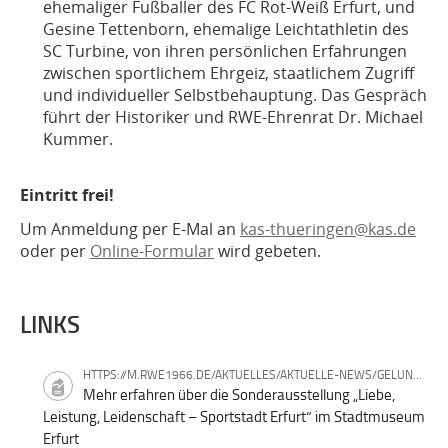
ehemaliger Fußballer des FC Rot-Weiß Erfurt, und
Gesine Tettenborn, ehemalige Leichtathletin des
SC Turbine, von ihren persönlichen Erfahrungen
zwischen sportlichem Ehrgeiz, staatlichem Zugriff
und individueller Selbstbehauptung. Das Gespräch
führt der Historiker und RWE-Ehrenrat Dr. Michael
Kummer.
Eintritt frei!
Um Anmeldung per E-Mal an
kas-thueringen@kas.de
oder per
Online-Formular
wird gebeten.
LINKS
HTTPS://M.RWE1966.DE/AKTUELLES/AKTUELLE-NEWS/GELUNGENER-AUFTAKT-FUER-LIEBE-LEISTUNG-LEIDENSCHAFT-SPORTSTADT-ERFURT.HTML
Mehr erfahren über die Sonderausstellung „Liebe,
Leistung, Leidenschaft – Sportstadt Erfurt“ im Stadtmuseum
Erfurt