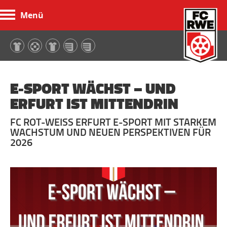
Menü
FC Rot-Weiß Erfurt
E-SPORT WÄCHST – UND
ERFURT IST MITTENDRIN
FC ROT-WEISS ERFURT E-SPORT MIT STARKEM W
ACHSTUM UND NEUEN PERSPEKTIVEN FÜR 2
026